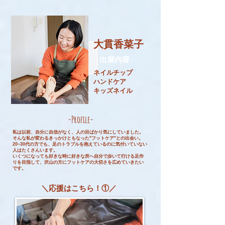
大貫香菜子
​出展内容
ネイルチップ
ハンドケア
​キッズネイル
-Profile-
私は以前、自分に自信がなく、人の目ばかり気にしていました。
そんな私が変わるきっかけともなった"フットケア"との出会い。
20~30代の方でも、足のトラブルを抱えているのに気付いていない
人はたくさんいます。
いくつになっても好きな時に好きな所へ自分で歩いて行ける足作
りを目指して、沢山の方にフットケアの大切さを広めていきたい
です。
＼応援はこちら！①／