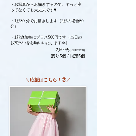
・お写真からお描きするので、ずっと座
ってなくても大丈夫です❣️
・1顔30 分でお描きします（2顔の場合60
分）
・1顔追加毎にプラス500円です（当日の
お支払いをお願いいたします🙇）
​2,500円
(+支援手数料)
残り5個 / 限定5個
＼応援はこちら！②／