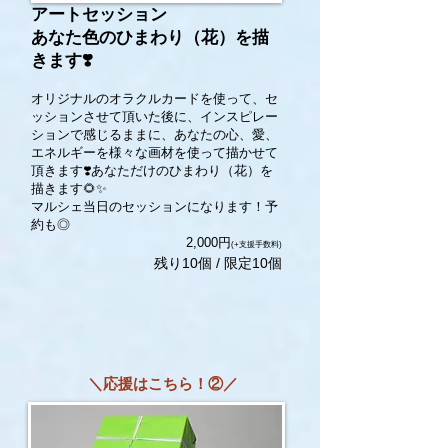
アートセッション
あなた色のひまわり（花）を描
きます❣️
オリジナルのオラクルカードを使って、セ
ッションさせて頂いた後に、インスピレー
ションで感じるままに、あなたの心、愛、
エネルギーを様々な画材を使って描かせて
頂きます❣️あなただけのひまわり（花）を
描きます🌻✨
マルシェ当日のセッションになります！予
約も◎
​2,0
00円
(+支援手数料)
残り10個 / 限定10個
＼応援はこちら！②／