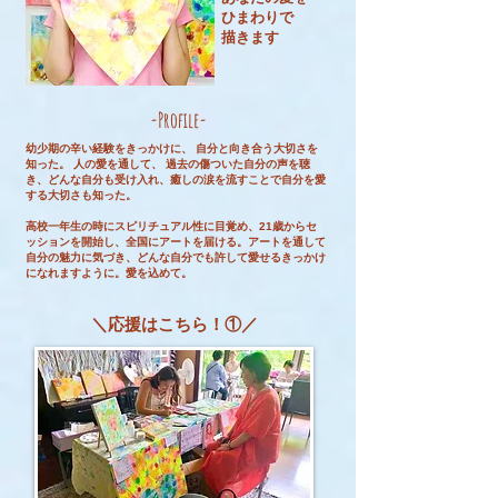
ひまわりで
描きます
-Profile-
幼少期の辛い経験をきっかけに、 自分と向き合う大切さを
知った。 人の愛を通して、 過去の傷ついた自分の声を聴
き、どんな自分も受け入れ、癒しの涙を流すことで自分を愛
する大切さも知った。
高校一年生の時にスピリチュアル性に目覚め、21歳からセ
ッションを開始し、全国にアートを届ける。アートを通して
自分の魅力に気づき、どんな自分でも許して愛せるきっかけ
になれますように。愛を込めて。
＼応援はこちら！①／