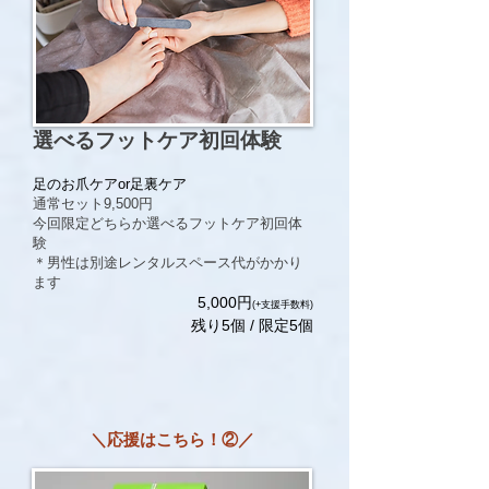
​選べるフットケア初回体験
足のお爪ケアor足裏ケア
通常セット9,500円
​今回限定どちらか選べるフットケア初回体
験
＊男性は別途レンタルスペース代がかかり
ます
​5,000円
(+支援手数料)
残り5個 / 限定5個
＼応援はこちら！②／