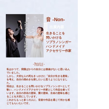
​音 -Non-
​出展内容
生きることを
問いかける
ソプラノシンガー
ハンドメイド
​アクセサリー作家
-Profile-
私はかつて、我慢ばかりの自分には価値がないと思い込ん
でいました。
しかし、大切な人の死をきっかけに「自分が生きる意味」
を考え、自分の煌めきを探したいと思うようになりまし
た。
現在は、生きることを問いかけるソプラノシンガーとして
歌い、ハンドメイドアクセサリー作家として作品を創って
います。自分の存在の意味、愛の意味、生命の意味を感じ
ることを大切にしています。
これからもっと多くの人に、音楽や作品を通じて何かを感
じてもらいたいです。