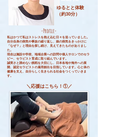
ゆるとと体験
（約30分）
-Profile-
私はかつて私はストレスを抱え込む日々を送っていました。
自分自身の病気や事故の繰り返し、娘の病気をきっかけに
「なぜ？」と理由を探し続け、見えてきたものがありまし
た。
現在は施設や学校、地域企業への訪問や個人サロンでのセラ
ピー、セラピスト育成に取り組んでいます。
誠実さと諦めない挑戦を大切にし、日本各地や海外への展
開、認定セラピストの雇用創出を目指しています。心と体の
健康を支え、自分らしく生きられる社会をつくっていきま
す。
＼応援はこちら！①／