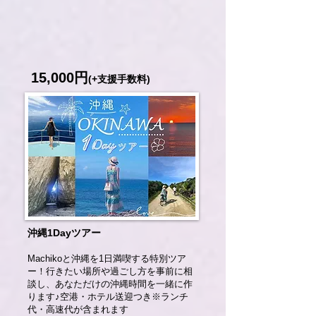
15,000円
(+支援手数料)
沖縄1Dayツアー
Machikoと沖縄を1日満喫する特別ツア
ー！行きたい場所や過ごし方を事前に相
談し、あなただけの沖縄時間を一緒に作
ります♪空港・ホテル送迎つき※ランチ
代・高速代が含まれます