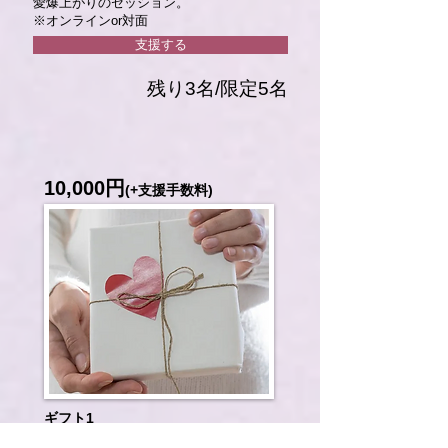
愛爆上がりのセッション。
※オンラインor対面
支援する
​残り3名/限定5名
10,000円
(+支援手数料)
ギフト1
M
achiko
を全力応援！！