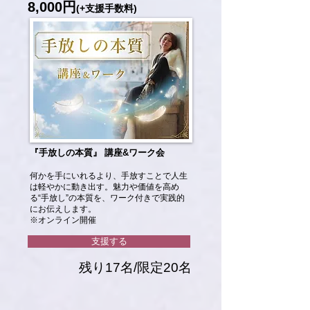
8,000円
(+支援手数料)
『手放しの本質』 講座&ワーク会
何かを手にいれるより、手放すことで人生
は軽やかに動き出す。魅力や価値を高め
る“手放し”の本質を、ワーク付きで実践的
にお伝えします。
※オンライン開催
支援する
残り17名/限定20名