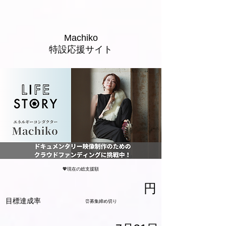
Machiko
特設応援サイト
💖現在の総支援額
​円
​目標達成率
⏰募集締め切り