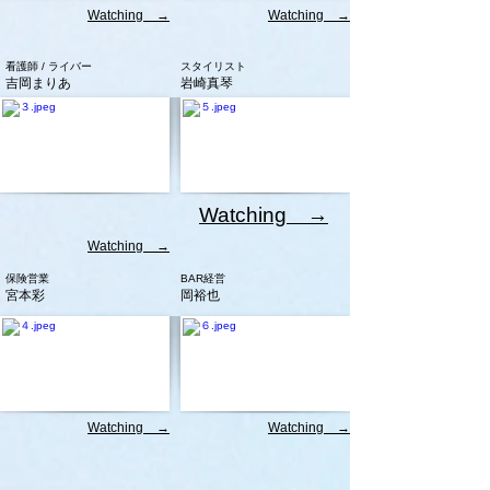
Watching →
Watching →
看護師 / ライバー
スタイリスト
吉岡まりあ
岩崎真琴
Watching →
Watching →
保険営業
BAR経営
宮本彩
岡裕也
Watching →
Watching →