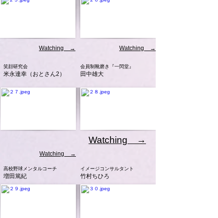
Watching →
Watching →
笑顔研究会
会員制靴磨き『一閃堂』
米永達幸（おとさん2）
田中雄大
Watching →
Watching →
高校野球メンタルコーチ
イメージコンサルタント
増田篤紀
竹村ちひろ