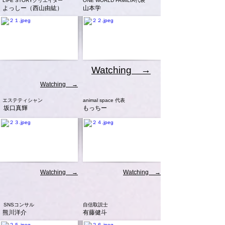
LIFE STORYクリエイター
ONE WORLD FAMILIA代表
よっしー（西山由紘）
山本学
Watching →
Watching →
エステティシャン
animal space 代表
坂口真輝
もっちー
Watching →
Watching →
SNSコンサル
自信取説士
熊川洋介
有藤健斗