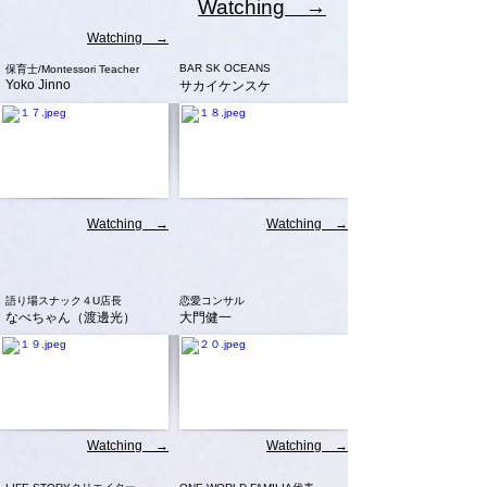
Watching →
Watching →
BAR SK OCEANS
保育士/Montessori Teacher
Yoko Jinno
サカイケンスケ
Watching →
Watching →
語り場スナック４U店長
恋愛コンサル
なべちゃん（渡邊光）
大門健一
Watching →
Watching →