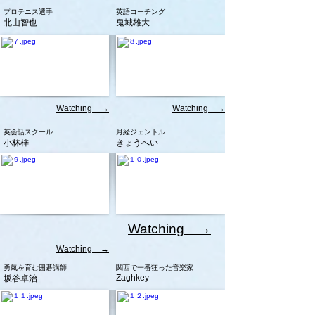
プロテニス選手
英語コーチング
北山智也
鬼城雄大
Watching →
Watching →
​英会話スクール
月経ジェントル
小林梓
きょうへい
Watching →
Watching →
勇氣を育む囲碁講師
関西で一番狂った音楽家
Zaghkey
坂谷卓治