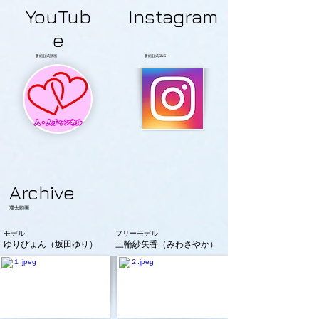
YouTub
Instagram
e
番組公式動画
番組公式SNS
Archive
過去動画
モデル
フリーモデル
ゆりぴょん（坂田ゆり）
三輪紗矢香（みわさやか）